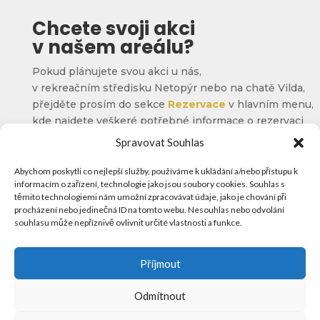
Chcete svoji akci
v našem areálu?
Pokud plánujete svou akci u nás,
v rekreačním středisku Netopýr nebo na chatě Vilda,
přejděte prosím do sekce
Rezervace
v hlavním menu,
kde najdete veškeré potřebné informace o rezervaci
Spravovat Souhlas
Kontakt
Abychom poskytli co nejlepší služby, používáme k ukládání a/nebo přístupu k
informacím o zařízení, technologie jako jsou soubory cookies. Souhlas s
těmito technologiemi nám umožní zpracovávat údaje, jako je chování při

Jiřetín pod Jedlovou
procházení nebo jedinečná ID na tomto webu. Nesouhlas nebo odvolání
320, 407 56
souhlasu může nepříznivě ovlivnit určité vlastnosti a funkce.

+420 777 552 876
Příjmout

centrum.roku@volny.cz
Odmítnout